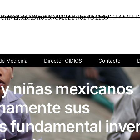
INVESTIGACIÓN Y DESARROLLO EN CIENCIAS DE LA SALUD
UNIVERSIDAD AUTÓNOMA DE NUEVO LEÓN
de Medicina
Director CIDICS
Contacto
D
 y niñas mexicanos
enamente sus
s fundamental inver