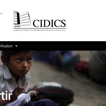
ifusion
tir